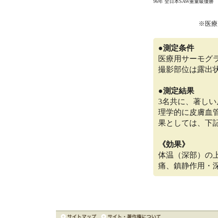
96年 全日本SAW重量級優勝
※医療
●測定条件
医療用サーモグ
撮影部位は露出
●測定結果
3名共に、著しい
理学的に皮膚血
果としては、下
《効果》
体温（深部）の
痛、鎮静作用・