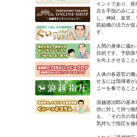
イントであり、疾
点を手指のみによ
し、神経、血管、
筋組織の活力が促
す。
人間の身体に備わ
目的です。予防医
を向上させること
人体の各器官の働
せるには指揮者が
ニーを奏でること
浪越徳治郎の基本
供に対して持つ無
も、「その方の母
気持ちで指圧を施