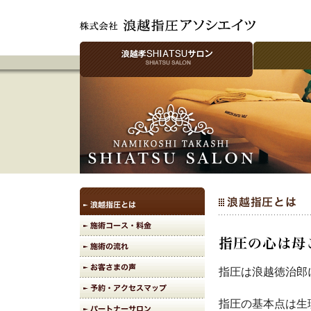
指圧は浪越徳治郎
指圧の基本点は生