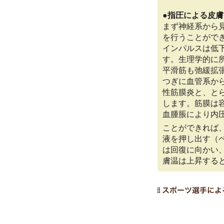
●指圧による皮
まず神経系から
を行うことがで
インパルスは低
す。生理学的に
平滑筋も弛緩拡
つぎに血管系か
性筋膜炎と、と
します。筋膜は
血腫脹により内
ことができれば
液を押し出す（
は回復に向かい
膚温は上昇する