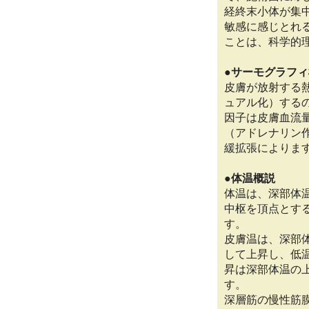
経終末小体が集
敏感に感じとれ
ことは、科学的
●サーモグラフ
皮膚が放射する
ュアル化）する
因子は皮膚血流
（アドレナリン
緩拡張によりま
●体温概説
体温は、深部体
中枢を頂点とす
す。
皮膚温は、深部
して上昇し、低
昇は深部体温の
す。
深層筋の慢性筋